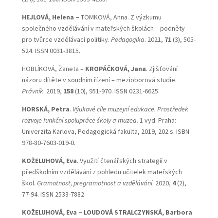
HEJLOVÁ,
Helena
–
TOMKOVÁ, Anna. Z výzkumu
společného vzdělávání v mateřských školách – podněty
pro tvůrce vzdělávací politiky.
Pedagogika
. 2021,
71
(3), 505-
524. ISSN 0031-3815.
HOBLÍKOVÁ, Žaneta –
KROPÁČKOVÁ, Jana
. Zjišťování
názoru dítěte v soudním řízení – mezioborová studie.
Právník
. 2019,
158
(10), 951-970. ISSN 0231-6625.
HORSKÁ, Petra
.
Výukové cíle muzejní edukace. Prostředek
rozvoje funkční spolupráce školy a muzea.
1 vyd. Praha:
Univerzita Karlova, Pedagogická fakulta, 2019, 202 s. ISBN
978-80-7603-019-0.
KOŽELUHOVÁ, Eva
. Využití čtenářských strategií v
předškolním vzdělávání z pohledu učitelek mateřských
škol.
Gramotnost, pregramotnost a vzdělávání
. 2020,
4
(2),
77-94. ISSN 2533-7882.
KOŽELUHOVÁ, Eva
– LOUDOVÁ STRALCZYNSKÁ, Barbora