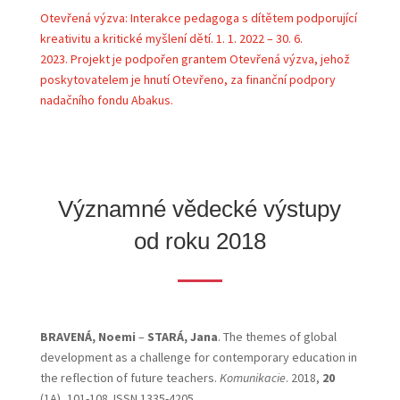
Otevřená výzva:
Interakce pedagoga s dítětem podporující
kreativitu a kritické myšlení dětí.
1. 1. 2022 – 30. 6.
2023.
Projekt je podpořen grantem Otevřená výzva, jehož
poskytovatelem je hnutí Otevřeno, za finanční podpory
nadačního fondu Abakus.
Významné vědecké výstupy
od roku 2018
BRAVENÁ, Noemi
–
STARÁ, Jana
. The themes of global
development as a challenge for contemporary education in
the reflection of future teachers.
Komunikacie
. 2018,
20
(1A), 101-108. ISSN 1335-4205.