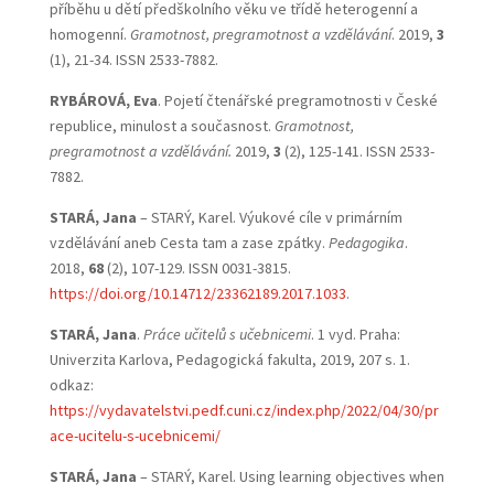
příběhu u dětí předškolního věku ve třídě heterogenní a
homogenní.
Gramotnost, pregramotnost a vzdělávání
. 2019,
3
(1), 21-34. ISSN 2533-7882.
RYBÁROVÁ, Eva
. Pojetí čtenářské pregramotnosti v České
republice, minulost a současnost.
Gramotnost,
pregramotnost a vzdělávání.
2019,
3
(2), 125-141. ISSN 2533-
7882.
STARÁ, Jana
– STARÝ, Karel. Výukové cíle v primárním
vzdělávání aneb Cesta tam a zase zpátky.
Pedagogika
.
2018,
68
(2), 107-129. ISSN 0031-3815.
https://doi.org/10.14712/23362189.2017.1033
.
STARÁ, Jana
.
Práce učitelů s učebnicemi
. 1 vyd. Praha:
Univerzita Karlova, Pedagogická fakulta, 2019, 207 s. 1.
odkaz:
https://vydavatelstvi.pedf.cuni.cz/index.php/2022/04/30/pr
ace-ucitelu-s-ucebnicemi/
STARÁ, Jana
– STARÝ, Karel. Using learning objectives when