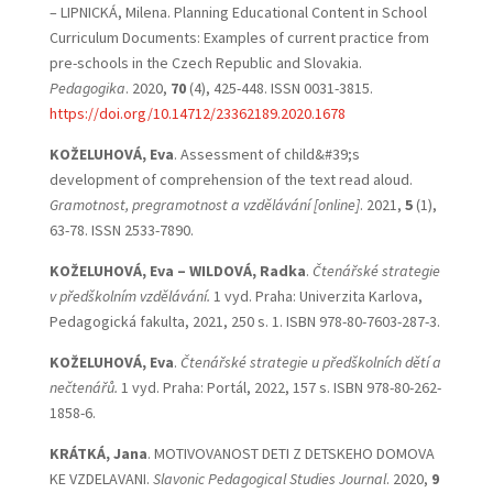
– LIPNICKÁ, Milena. Planning Educational Content in School
Curriculum Documents: Examples of current practice from
pre-schools in the Czech Republic and Slovakia.
Pedagogika
. 2020,
70
(4), 425-448. ISSN 0031-3815.
https://doi.org/10.14712/23362189.2020.1678
KOŽELUHOVÁ, Eva
. Assessment of child&#39;s
development of comprehension of the text read aloud.
Gramotnost, pregramotnost a vzdělávání [online]
. 2021,
5
(1),
63-78. ISSN 2533-7890.
KOŽELUHOVÁ, Eva – WILDOVÁ, Radka
.
Čtenářské strategie
v předškolním vzdělávání.
1 vyd. Praha: Univerzita Karlova,
Pedagogická fakulta, 2021, 250 s. 1. ISBN 978-80-7603-287-3.
KOŽELUHOVÁ, Eva
.
Čtenářské strategie u předškolních dětí a
nečtenářů.
1 vyd. Praha: Portál, 2022, 157 s. ISBN 978-80-262-
1858-6.
KRÁTKÁ, Jana
. MOTIVOVANOST DETI Z DETSKEHO DOMOVA
KE VZDELAVANI.
Slavonic Pedagogical
Studies Journal
. 2020,
9