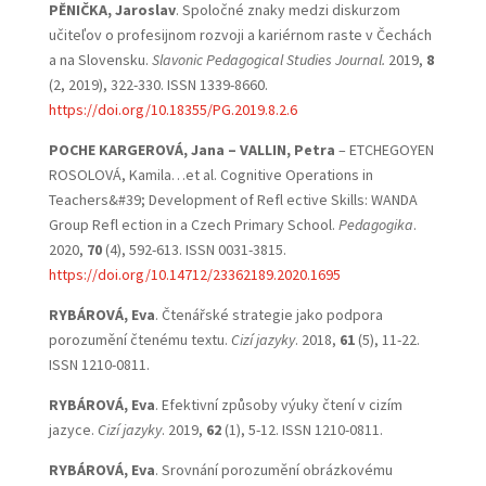
PĚNIČKA, Jaroslav
. Spoločné znaky medzi diskurzom
učiteľov o profesijnom rozvoji a kariérnom raste v Čechách
a na Slovensku.
Slavonic Pedagogical Studies Journal.
2019,
8
(2, 2019), 322-330. ISSN 1339-8660.
https://doi.org/10.18355/PG.2019.8.2.6
POCHE KARGEROVÁ, Jana – VALLIN, Petra
– ETCHEGOYEN
ROSOLOVÁ, Kamila…et al. Cognitive Operations in
Teachers&#39; Development of Refl ective Skills: WANDA
Group Refl ection in a Czech Primary School.
Pedagogika
.
2020,
70
(4), 592-613. ISSN 0031-3815.
https://doi.org/10.14712/23362189.2020.1695
RYBÁROVÁ, Eva
. Čtenářské strategie jako podpora
porozumění čtenému textu.
Cizí jazyky
. 2018,
61
(5), 11-22.
ISSN 1210-0811.
RYBÁROVÁ, Eva
. Efektivní způsoby výuky čtení v cizím
jazyce.
Cizí jazyky
. 2019,
62
(1), 5-12. ISSN 1210-0811.
RYBÁROVÁ, Eva
. Srovnání porozumění obrázkovému