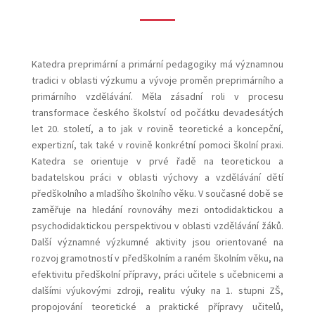
Katedra
preprimární a primární pedagogiky
má významnou
tradici v oblasti výzkumu a vývoje proměn preprimárního a
primárního vzdělávání. Měla zásadní roli v procesu
transformace českého školství od počátku devadesátých
let 20. století, a to jak v rovině teoretické a koncepční,
expertizní, tak také v rovině konkrétní pomoci školní praxi.
Katedra se orientuje v prvé řadě na teoretickou a
badatelskou práci v oblasti výchovy a vzdělávání dětí
předškolního a mladšího školního věku. V současné době se
zaměřuje na hledání rovnováhy mezi ontodidaktickou a
psychodidaktickou perspektivou v oblasti vzdělávání žáků.
Další významné výzkumné aktivity jsou orientované na
rozvoj gramotností v předškolním a raném školním věku, na
efektivitu předškolní přípravy, práci učitele s učebnicemi a
dalšími výukovými zdroji, realitu výuky na 1. stupni ZŠ,
propojování teoretické a praktické přípravy učitelů,