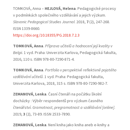
TOMKOVÁ, Anna –
HEJLOVÁ, Helena
. Pedagogické procesy
v podmínkách společného vzdělávání a jejich výzkum.
Slavonic Pedagogical Studies Journal
. 2018,
7
(2), 247-268.
ISSN 1339-8660.
https://doi.org/10.18355/PG.2018.7.2.3
TOMKOVÁ, Anna
.
Příprava učitelů a hodnocení její kvality v
Belgii.
1 vyd. Praha: Univerzita Karlova, Pedagogická fakulta,
2016, 110 s. ISBN 978-80-7290-871-4.
TOMKOVÁ, Anna
.
Portfolio v perspektivě reflektivně pojatého
vzdělávání učitelů
. 1 vyd. Praha: Pedagogická fakulta,
Univerzita Karlova, 2018, 315 s. ISBN 978-80-7290-982-7.
ZEMANOVÁ, Lenka
. Časní čtenáři na počátku školní
docházky : Výběr respondentů pro výzkum časného
čtenářství.
Gramotnost, pregramotnost a vzdělávání [online]
.
2019,
3
(2), 73-89. ISSN 2533-7890.
ZEMANOVÁ, Lenka
. Není kniha jako kniha aneb e-knihy a