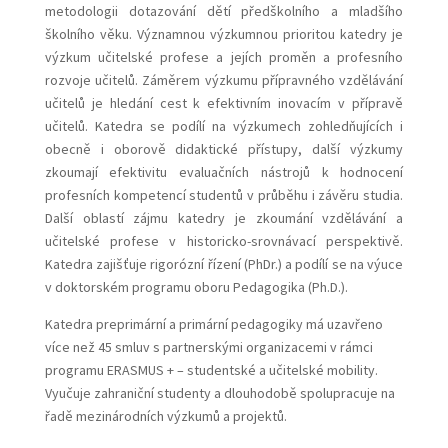
metodologii dotazování dětí předškolního a mladšího
školního věku. Významnou výzkumnou prioritou katedry je
výzkum učitelské profese a jejích proměn a profesního
rozvoje učitelů. Záměrem výzkumu přípravného vzdělávání
učitelů je hledání cest k efektivním inovacím v přípravě
učitelů. Katedra se podílí na výzkumech zohledňujících i
obecně i oborově didaktické přístupy, další výzkumy
zkoumají efektivitu evaluačních nástrojů k hodnocení
profesních kompetencí studentů v průběhu i závěru studia.
Další oblastí zájmu katedry je zkoumání vzdělávání a
učitelské profese v historicko-srovnávací perspektivě.
Katedra zajišťuje rigorózní řízení (PhDr.) a podílí se na výuce
v doktorském programu oboru Pedagogika (Ph.D.).
Katedra preprimární a primární pedagogiky má uzavřeno
více než 45 smluv s partnerskými organizacemi v rámci
programu ERASMUS + – studentské a učitelské mobility.
Vyučuje zahraniční studenty a dlouhodobě spolupracuje na
řadě mezinárodních výzkumů a projektů.