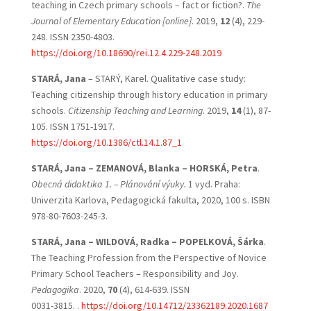
teaching in Czech primary schools – fact or fiction?.
The
Journal of Elementary Education [online]
. 2019,
12
(4), 229-
248. ISSN 2350-4803.
https://doi.org/10.18690/rei.12.4.229-248.2019
STARÁ, Jana
– STARÝ, Karel. Qualitative case study:
Teaching citizenship through history education in primary
schools.
Citizenship Teaching and Learning
. 2019,
14
(1), 87-
105. ISSN 1751-1917.
https://doi.org/10.1386/ctl.14.1.87_1
STARÁ, Jana
– ZEMANOVÁ, Blanka – HORSKÁ, Petra
.
Obecná didaktika 1. – Plánování výuky.
1 vyd. Praha:
Univerzita Karlova, Pedagogická fakulta, 2020, 100 s. ISBN
978-80-7603-245-3.
STARÁ, Jana – WILDOVÁ, Radka – POPELKOVÁ, Šárka
.
The Teaching Profession from the Perspective of Novice
Primary School Teachers – Responsibility and Joy.
Pedagogika
. 2020,
70
(4), 614-639. ISSN
0031-3815. .
https://doi.org/10.14712/23362189.2020.1687