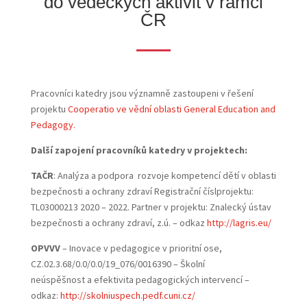
do vědeckých aktivit v rámci
ČR
Pracovníci katedry jsou významně zastoupeni v řešení
projektu
Cooperatio ve vědní oblasti General Education and
Pedagogy.
Další zapojení pracovníků katedry v projektech:
TAČR
: Analýza a podpora rozvoje kompetencí dětí v oblasti
bezpečnosti a ochrany zdraví Registrační číslprojektu:
TL03000213 2020 – 2022. Partner v projektu: Znalecký ústav
bezpečnosti a ochrany zdraví, z.ú. – odkaz
http://lagris.eu/
OPVVV
– Inovace v pedagogice v prioritní ose,
CZ.02.3.68/0.0/0.0/19_076/0016390 – Školní
neúspěšnost a efektivita pedagogických intervencí –
odkaz:
http://skolniuspech.pedf.cuni.cz/