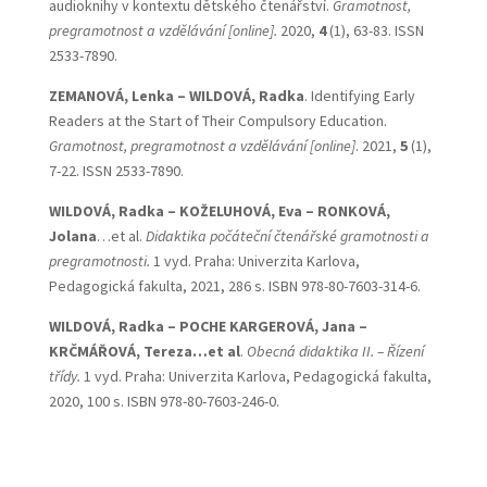
audioknihy v kontextu dětského čtenářství.
Gramotnost,
pregramotnost a vzdělávání [online].
2020,
4
(1), 63-83. ISSN
2533-7890.
ZEMANOVÁ, Lenka – WILDOVÁ, Radka
. Identifying Early
Readers at the Start of Their Compulsory Education.
Gramotnost, pregramotnost a vzdělávání [online]
. 2021,
5
(1),
7-22. ISSN 2533-7890.
WILDOVÁ, Radka – KOŽELUHOVÁ, Eva – RONKOVÁ,
Jolana
…et al.
Didaktika počáteční čtenářské
gramotnosti a
pregramotnosti.
1 vyd. Praha: Univerzita Karlova,
Pedagogická fakulta, 2021, 286 s. ISBN 978-80-7603-314-6.
WILDOVÁ, Radka – POCHE KARGEROVÁ, Jana –
KRČMÁŘOVÁ, Tereza…et al
.
Obecná didaktika II. –
Řízení
třídy.
1 vyd. Praha: Univerzita Karlova, Pedagogická fakulta,
2020, 100 s. ISBN 978-80-7603-246-0.