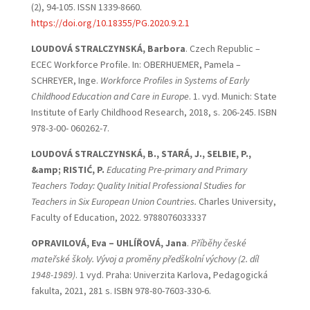
(2), 94-105. ISSN 1339-8660.
https://doi.org/10.18355/PG.2020.9.2.1
LOUDOVÁ STRALCZYNSKÁ, Barbora
. Czech Republic –
ECEC Workforce Profile. In: OBERHUEMER, Pamela –
SCHREYER, Inge.
Workforce Profiles in Systems of Early
Childhood Education and Care in
Europe
. 1. vyd. Munich: State
Institute of Early Childhood Research, 2018, s. 206-245. ISBN
978-3-00- 060262-7.
LOUDOVÁ STRALCZYNSKÁ, B., STARÁ, J., SELBIE, P.,
&amp; RISTIĆ, P.
Educating Pre-primary and Primary
Teachers Today: Quality Initial Professional Studies for
Teachers in Six European Union Countries.
Charles University,
Faculty of Education, 2022. 9788076033337
OPRAVILOVÁ, Eva – UHLÍŘOVÁ, Jana
.
Příběhy české
mateřské školy. Vývoj a proměny předškolní
výchovy (2. díl
1948-1989)
. 1 vyd. Praha: Univerzita Karlova, Pedagogická
fakulta, 2021, 281 s. ISBN 978-80-7603-330-6.