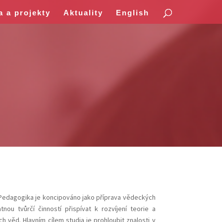
a a projekty
Aktuality
English
Pedagogika je koncipováno jako příprava vědeckých
ou tvůrčí činností přispívat k rozvíjení teorie a
 věd. Hlavním cílem studia je prohloubit znalosti v