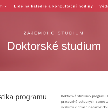
um
Lidé na katedře a konzultační hodiny
Věd
ZÁJEMCI O STUDIUM
Doktorské studium
stika
programu
Doktorské studium v programu 
pracovníků schopných samostatn
výzkumu v oblasti pedagogických