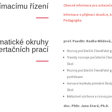
ímacímu řízení
Obecné informace pro uchazeč
Informace o přijímací zkoušce, k
Pedagogika
matické okruhy
prof. PaedDr. Radka Wildová,
ertačních prací
Rozvoj počáteční čtenářské gr
Trendy rozvoje počáteční čten
škol
Rozvoj počáteční čtenářské g
potřebami
Inovace kurikula primární školy
škol.
I
nkluzivní výchova a rozvoj p
doc. PhDr. Jana Stará, Ph.D.