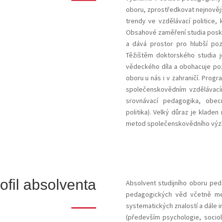
oboru, zprostředkovat nejnovějš
trendy ve vzdělávací politice
Obsahové zaměření studia posky
a dává prostor pro hlubší pozn
Těžištěm doktorského studia j
vědeckého díla a obohacuje poz
oboru u nás i v zahraničí. Prog
společenskovědním vzdělávacím
srovnávací pedagogika, obec
politika). Velký důraz je kladen
metod společenskovědního výzk
ofil absolventa
Absolvent studijního oboru ped
pedagogických věd včetně me
systematických znalostí a dále in
(především psychologie, sociol