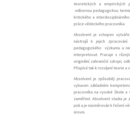
teoretických a empirických 
odbornou pedagogickou termino
kritického a interdisciplinární
práce vědeckého pracovníka.
Absolvent je schopen vytvář
nástrojů k jejich zpracování.
pedagogického výzkumu a neči
interpretovat. Pracuje s růz
originální zahraniční zdroje; o
Přispívá tak k rozvíjení teorie 
Absolvent je způsobilý pracov
vybaven základními kompeten
pracovníka na vysoké škole a 
zaměření. Absolvent studia je
poli a je nasměrován k řešení 
úrovni.