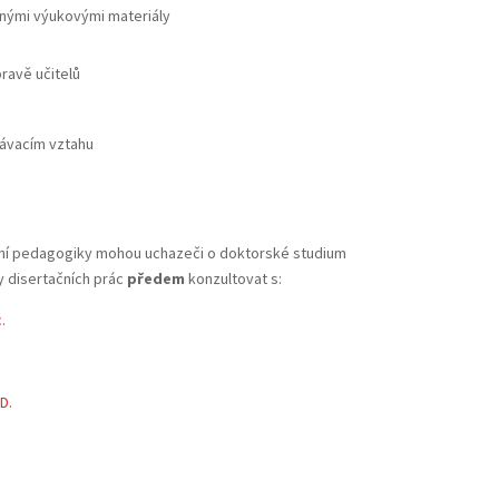
jinými výukovými materiály
pravě učitelů
ávacím vztahu
rní pedagogiky mohou uchazeči o doktorské studium
 disertačních prác
předem
konzultovat s:
.
D.