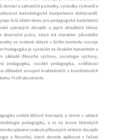
í domácí a zahraniční poznatky, výsledky výzkumů a
, kultivovat metodologické kompetence doktorandů.
tuje širší vědní rámec pro pedagogické badatelství
ání vybraných disciplín a jejich aktuálních témat.
e disertační práce, která má charakter původního
natky ve zvolené oblasti v širším kontextu rozvoje
ram Pedagogika je vystavěn na širokém humanitním a
 základě (filosofie výchovy, sociologie výchovy,
ná pedagogika, sociální pedagogika, vzdělávací
 na důkladné osvojení kvalitativních a kvantitativních
umu. Profil absolventa
agogika ovládá klíčové koncepty a teorie v oblasti
todologie pedagogiky, a to na úrovni hlubokých
terdisciplinární znalosti příbuzných vědních disciplín
ogie a filozofie), které dovede aplikovat v řešení