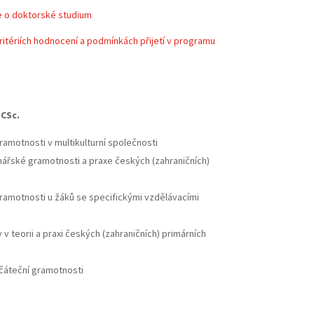
e
o doktorské studium
ritériích hodnocení a podmínkách přijetí
v programu
 CSc.
amotnosti v multikulturní společnosti
ářské gramotnosti a praxe českých (zahraničních)
ramotnosti u žáků se specifickými vzdělávacími
 v teorii a praxi českých (zahraničních) primárních
očáteční gramotnosti