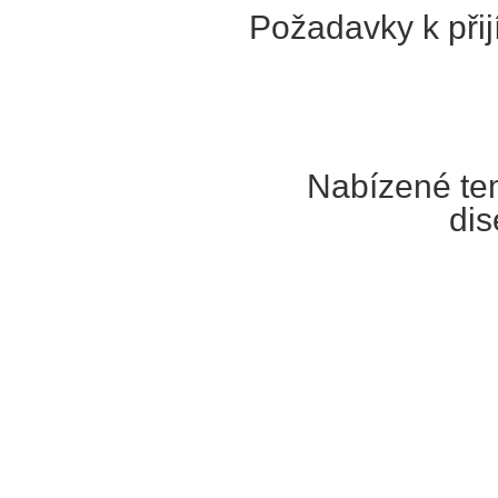
Požadavky k přij
Nabízené te
dis