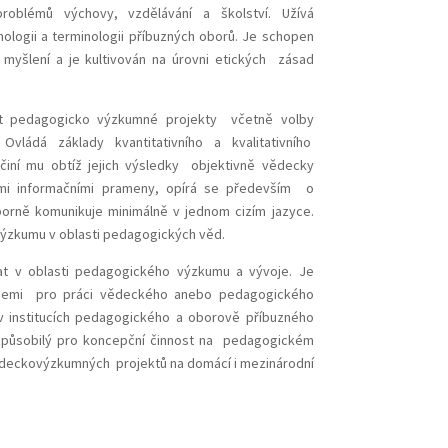
problémů výchovy, vzdělávání a školství. Užívá
logii a terminologii příbuzných oborů. Je schopen
ho myšlení a je kultivován na úrovni etických zásad
et pedagogicko výzkumné projekty včetně volby
 Ovládá základy kvantitativního a kvalitativního
ní mu obtíž jejich výsledky objektivně vědecky
nými informačními prameny, opírá se především o
dborně komunikuje minimálně v jednom cizím jazyce.
a výzkumu v oblasti pedagogických věd.
at v oblasti pedagogického výzkumu a vývoje. Je
cemi pro práci vědeckého anebo pedagogického
v institucích pedagogického a oborově příbuzného
 způsobilý pro koncepční činnost na pedagogickém
vědeckovýzkumných projektů na domácí i mezinárodní