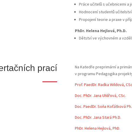
Práce učitelů s učebnicemi a 
Hodnocení studentů učitelství
Propojení teorie a praxe v pří
PhDr. Helena Hejlová, Ph.D.
Dětství ve výchovném a vzděl
ertačních prací
Na Katedře preprimární a primá
v programu Pedagogika projekty
Prof. PaedDr. Radka Wildová, CSc
Doc. PhDr. Jana Uhlířová, CSc
.
Doc. PaedDr. Soňa Koťátková Ph.
Doc. PhDr. Jana Stará Ph.D.
PhDr. Helena Hejlová, PhD.